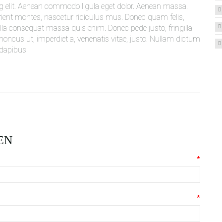
g elit. Aenean commodo ligula eget dolor. Aenean massa.
ient montes, nascetur ridiculus mus. Donec quam felis,
ulla consequat massa quis enim. Donec pede justo, fringilla
, rhoncus ut, imperdiet a, venenatis vitae, justo. Nullam dictum
 dapibus.
EN
*
*