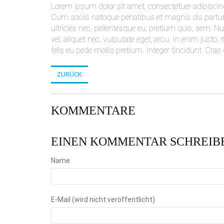
Lorem ipsum dolor sit amet, consectetuer adipiscin
Cum sociis natoque penatibus et magnis dis partur
ultricies nec, pellentesque eu, pretium quis, sem. N
vel, aliquet nec, vulputate eget, arcu. In enim justo
felis eu pede mollis pretium. Integer tincidunt. Cras
ZURÜCK
KOMMENTARE
EINEN KOMMENTAR SCHREIB
Name
E-Mail (wird nicht veröffentlicht)