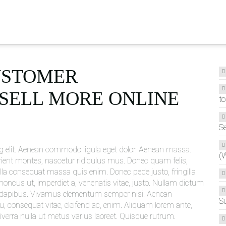
CUSTOMER
 SELL MORE ONLINE
to
Se
g elit. Aenean commodo ligula eget dolor. Aenean massa.
(
ient montes, nascetur ridiculus mus. Donec quam felis,
ulla consequat massa quis enim. Donec pede justo, fringilla
, rhoncus ut, imperdiet a, venenatis vitae, justo. Nullam dictum
ras dapibus. Vivamus elementum semper nisi. Aenean
S
r eu, consequat vitae, eleifend ac, enim. Aliquam lorem ante,
 viverra nulla ut metus varius laoreet. Quisque rutrum.