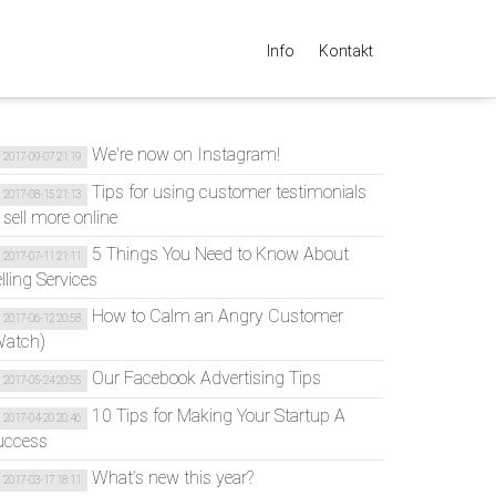
Info
Kontakt
We're now on Instagram!
2017-09-07 21:19
Tips for using customer testimonials
2017-08-15 21:13
 sell more online
5 Things You Need to Know About
2017-07-11 21:11
lling Services
How to Calm an Angry Customer
2017-06-12 20:58
Watch)
Our Facebook Advertising Tips
2017-05-24 20:55
10 Tips for Making Your Startup A
2017-04-20 20:46
uccess
What’s new this year?
2017-03-17 18:11