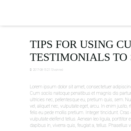
TIPS FOR USING 
TESTIMONIALS TO
2017-08-15 21:13
von red
Lorem ipsum dolor sit amet, consectetuer adipiscin
Cum sociis natoque penatibus et magnis dis partur
ultricies nec, pellentesque eu, pretium quis, sem. N
vel, aliquet nec, vulputate eget, arcu. In enim justo
felis eu pede mollis pretium. Integer tincidunt. C
vulputate eleifend tellus. Aenean leo ligula, porttito
dapibus in, viverra quis, feugiat a, tellus. Phasellus