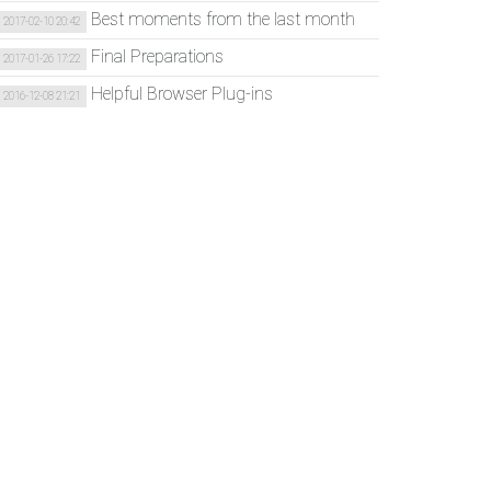
Best moments from the last month
2017-02-10 20:42
Final Preparations
2017-01-26 17:22
Helpful Browser Plug-ins
2016-12-08 21:21